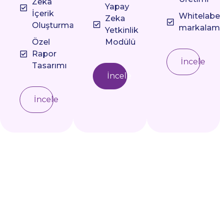
Zeka
Yapay
İçerik
Whitelabe
Zeka
Oluşturma
markalam
Yetkinlik
Özel
Modülü
Rapor
İncele
Tasarımı
İncele
İncele