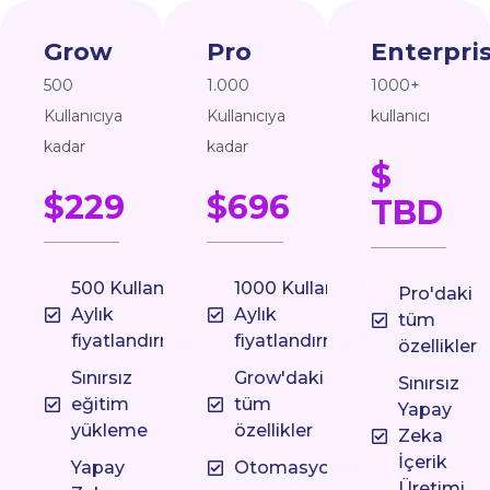
Grow
Pro
Enterpri
500
1.000
1000+
Kullanıcıya
Kullanıcıya
kullanıcı
kadar
kadar
$
$229
$696
TBD
500 Kullanıcı /
1000 Kullanıcı /
Pro'daki
Aylık
Aylık
tüm
fiyatlandırmadır
fiyatlandırmadır
özellikler
Sınırsız
Grow'daki
Sınırsız
eğitim
tüm
Yapay
yükleme
özellikler
Zeka
İçerik
Yapay
Otomasyonlar
Üretimi