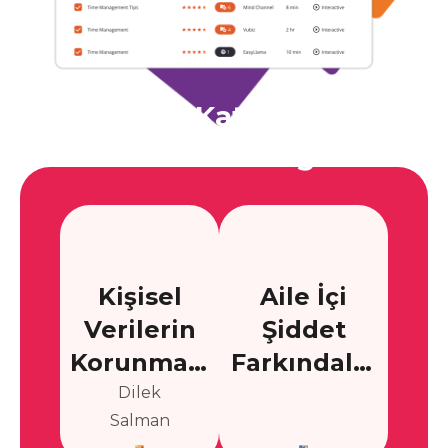
Gelişim Kataloğu'na
Eklenen En Yeni Eğitimler
Kişisel
Aile İçi
Verilerin
Şiddet
Korunması
Farkındalık
Kanunu
Eğitimi
Dilek
Salman
Eğitimi