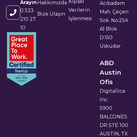
Kişisel
Arayın
Hakkımızda
Acıbadem
Verilerin
0 533
Mah. Çeçen
Bize Ulaşın
İşlenmesi
210 27
Sok. No:25A
10
A1 Blok
D:150
Üsküdar
ABD
Austin
Ofis
Digitallica
Inc.
5900
BALCONES
DR STE 100
AUSTIN, TX